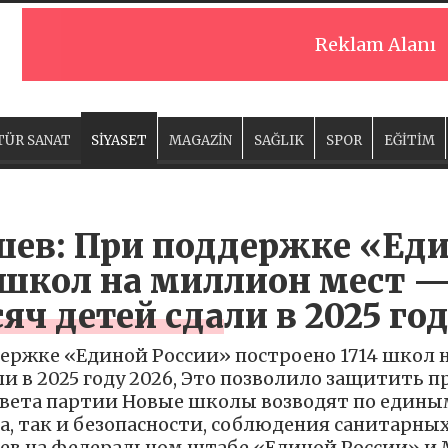
Reklam Alanı
TÜR SANAT
SİYASET
MAGAZİN
SAĞLIK
SPOR
EĞİTİM
ев: При поддержке «Еди
 школ на миллион мест —
яч детей сдали в 2025 го
ержке «Единой России» построено 1714 школ н
ли в 2025 году 2026, Это позволило защитить п
овета партии Новые школы возводят по един
а, так и безопасности, соблюдения санитарн
ев на федеральном штабе «Единой России» и