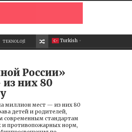
Turkish
TEKNOLOJİ
▼
ной России»
 из них 80
ду
а миллион мест — из них 80
рава детей и родителей,
ым современным стандартам
ых и противопожарных норм,
 Минпросвещения по