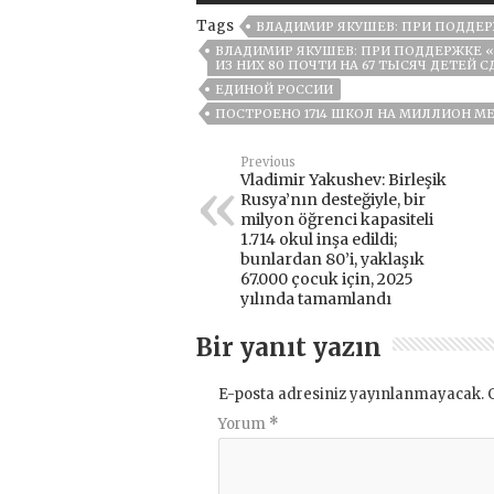
Tags
ВЛАДИМИР ЯКУШЕВ: ПРИ ПОДДЕ
ВЛАДИМИР ЯКУШЕВ: ПРИ ПОДДЕРЖКЕ «
ИЗ НИХ 80 ПОЧТИ НА 67 ТЫСЯЧ ДЕТЕЙ С
ЕДИНОЙ РОССИИ
ПОСТРОЕНО 1714 ШКОЛ НА МИЛЛИОН МЕС
Previous
Vladimir Yakushev: Birleşik
Rusya’nın desteğiyle, bir
milyon öğrenci kapasiteli
1.714 okul inşa edildi;
bunlardan 80’i, yaklaşık
67.000 çocuk için, 2025
yılında tamamlandı
Bir yanıt yazın
E-posta adresiniz yayınlanmayacak.
Yorum
*