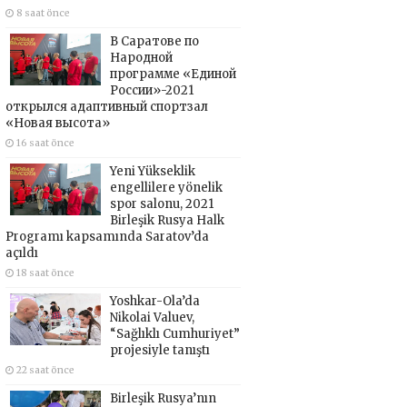
8 saat önce
В Саратове по
Народной
программе «Единой
России»-2021
открылся адаптивный спортзал
«Новая высота»
16 saat önce
Yeni Yükseklik
engellilere yönelik
spor salonu, 2021
Birleşik Rusya Halk
Programı kapsamında Saratov’da
açıldı
18 saat önce
Yoshkar-Ola’da
Nikolai Valuev,
“Sağlıklı Cumhuriyet”
projesiyle tanıştı
22 saat önce
Birleşik Rusya’nın