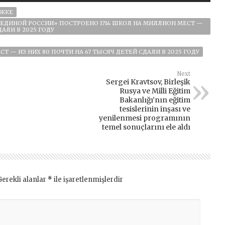
РЖКЕ
ЕДИНОЙ РОССИИ» ПОСТРОЕНО 1714 ШКОЛ НА МИЛЛИОН МЕСТ —
ДАЛИ В 2025 ГОДУ
Т — ИЗ НИХ 80 ПОЧТИ НА 67 ТЫСЯЧ ДЕТЕЙ СДАЛИ В 2025 ГОДУ
Next
Sergei Kravtsov, Birleşik
Rusya ve Milli Eğitim
Bakanlığı’nın eğitim
tesislerinin inşası ve
yenilenmesi programının
temel sonuçlarını ele aldı
Gerekli alanlar
*
ile işaretlenmişlerdir