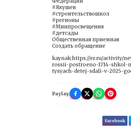
Федерации
#Якушев
#строительствошкол
#регионы
#Минпросвещения
#детсады
Общественная приемная
Создать обращение
kaynak:https://er.ru/activity
rossii-postroeno-1714-shkol-
tysyach-detej-sdali-v-2025-go
Paylaş:
Facebook