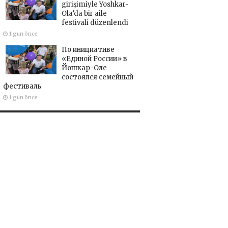
girişimiyle Yoshkar-
Ola’da bir aile
festivali düzenlendi
1 gün önce
По инициативе
«Единой России» в
Йошкар-Оле
состоялся семейный
фестиваль
1 gün önce