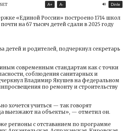
🔊
ASET
A+
A-
Dinle
ржке «Единой России» построено 1714 школ
почти на 67 тысяч детей сдали в 2025 году
ва детей и родителей, подчеркнул секретарь
иным современным стандартам как с точки
опасности, соблюдения санитарных и
черкнул Владимир Якушев на федеральном
нпросвещения по ремонту и строительству
но хочется учиться — так говорят
да выезжают на объекты», — отметил он.
же регионы с отставанием по программе
их: Архангельская, Астраханская, Кировская,