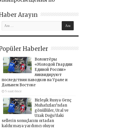
Haber Arayın
Popüler Haberler
Волонтёры
«Молодой Гвардии
Единой России»
ликвидируют
последствия паводков на Урале и
Дальнем Востоке
5 saat önce
Birleşik Rusya Genç
Muhafızları’ndan
gönüllüler, Ural ve
Uzak Doğu’daki
sellerin sonuçlarını ortadan
kaldırmaya yardımcı oluyor