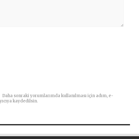
Daha sonraki yorumlarımda kullanılması için adım, e-
yıcıya kaydedilsin.