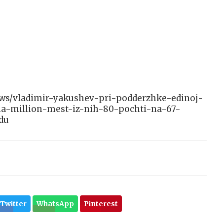
/news/vladimir-yakushev-pri-podderzhke-edinoj-
na-million-mest-iz-nih-80-pochti-na-67-
du
Twitter
WhatsApp
Pinterest