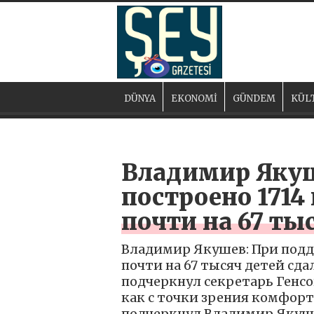
DÜNYA
EKONOMİ
GÜNDEM
KÜL
Владимир Якуш
построено 1714
почти на 67 тыс
Владимир Якушев: При подд
почти на 67 тысяч детей сда
подчеркнул секретарь Генс
как с точки зрения комфорт
подчеркнул Владимир Якуш