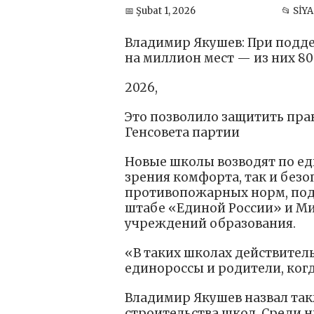
📅 Şubat 1, 2026
📂 SİY
Владимир Якушев: При подде
на миллион мест — из них 80 
2026,
Это позволило защитить пра
Генсовета партии
Новые школы возводят по ед
зрения комфорта, так и без
противопожарных норм, под
штабе «Единой России» и Ми
учреждений образования.
«В таких школах действитель
единороссы и родители, ког
Владимир Якушев назвал так
строительства школ. Среди н