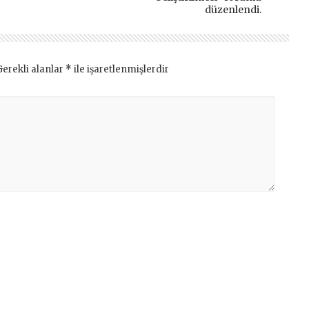
düzenlendi.
Gerekli alanlar
*
ile işaretlenmişlerdir