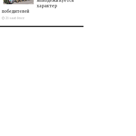
молодёжи куётся
характер
победителей
21 saat önce