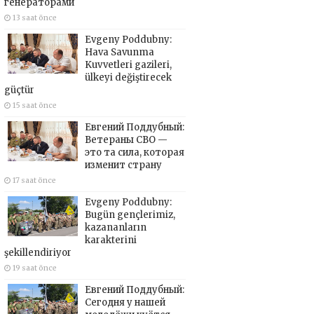
генераторами
13 saat önce
Evgeny Poddubny:
Hava Savunma
Kuvvetleri gazileri,
ülkeyi değiştirecek
güçtür
15 saat önce
Евгений Поддубный:
Ветераны СВО —
это та сила, которая
изменит страну
17 saat önce
Evgeny Poddubny:
Bugün gençlerimiz,
kazananların
karakterini
şekillendiriyor
19 saat önce
Евгений Поддубный:
Сегодня у нашей