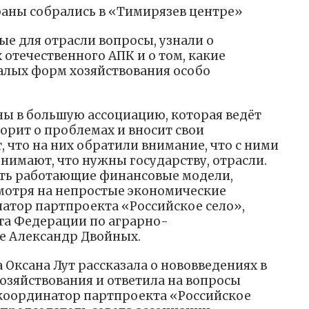
раны собрались в «Тимирязев центре»
е для отрасли вопросы, узнали о
отечественного АПК и о том, какие
алых форм хозяйствования особо
ы в большую ассоциацию, которая ведёт
орит о проблемах и вносит свои
 что на них обратили внимание, что с ними
нимают, что нужны государству, отрасли.
еть работающие финансовые модели,
мотря на непростые экономические
натор партпроекта «Российское село»,
та Федерации по аграрно-
е Александр Двойных.
 Оксана Лут рассказала о нововведениях в
зяйствования и ответила на вопросы
, координатор партпроекта «Российское