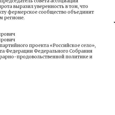
 председатель совета ассоциации
ота выразил уверенность в том, что
кту фермерское сообщество объединит
м регионе.
ирович
ирович
артийного проекта «Российское село»,
ета Федерации Федерального Собрания
грарно-продовольственной политике и