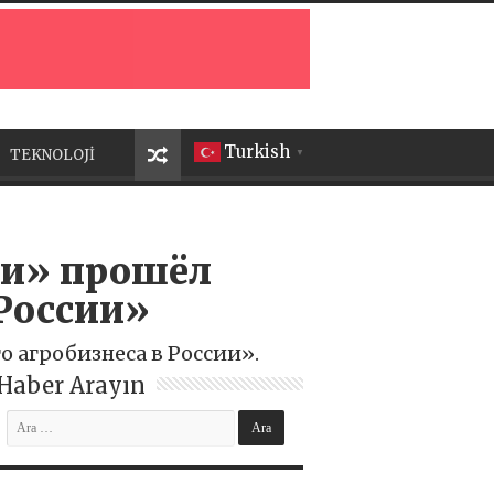
Turkish
TEKNOLOJİ
▼
ии» прошёл
России»
 агробизнеса в России».
Haber Arayın