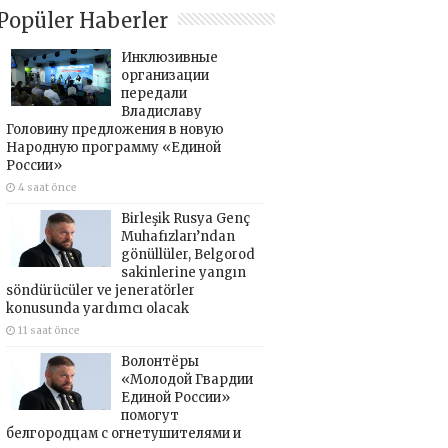
Popüler Haberler
Инклюзивные
организации
передали
Владиславу
Головину предложения в новую
Народную программу «Единой
России»
4 saat önce
Birleşik Rusya Genç
Muhafızları’ndan
gönüllüler, Belgorod
sakinlerine yangın
söndürücüler ve jeneratörler
konusunda yardımcı olacak
11 saat önce
Волонтёры
«Молодой Гвардии
Единой России»
помогут
белгородцам с огнетушителями и