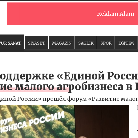
Reklam Alanı
ÜR SANAT
SİYASET
MAGAZİN
SAĞLIK
SPOR
EĞİTİM
поддержке «Единой Росс
е малого агробизнеса в 
иной России» прошёл форум «Развитие малого