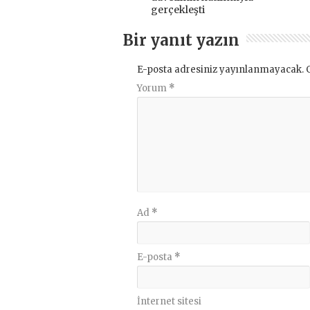
gerçekleşti
Bir yanıt yazın
E-posta adresiniz yayınlanmayacak.
Yorum
*
Ad
*
E-posta
*
İnternet sitesi