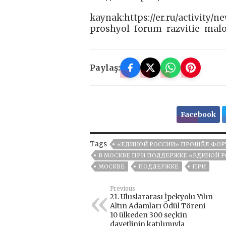
kaynak:https://er.ru/activity
proshyol-forum-razvitie-malo
Paylaş:
Facebook
Tags
«ЕДИНОЙ РОССИИ» ПРОШЁЛ ФОР
В МОСКВЕ ПРИ ПОДДЕРЖКЕ «ЕДИНОЙ Р
МОСКВЕ
ПОДДЕРЖКЕ
ПРИ
Previous
21. Uluslararası İpekyolu Yılın
Altın Adamları Ödül Töreni
10 ülkeden 300 seçkin
davetlinin katılımıyla