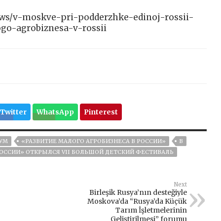
/news/v-moskve-pri-podderzhke-edinoj-rossii-
go-agrobiznesa-v-rossii
Twitter
WhatsApp
Pinterest
УМ
«РАЗВИТИЕ МАЛОГО АГРОБИЗНЕСА В РОССИИ»
В
ОССИИ» ОТКРЫЛСЯ VII БОЛЬШОЙ ДЕТСКИЙ ФЕСТИВАЛЬ
Next
Birleşik Rusya’nın desteğiyle
Moskova’da “Rusya’da Küçük
Tarım İşletmelerinin
Geliştirilmesi” forumu