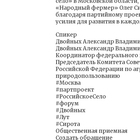
село» в Московской области,
«Народный фермер» Олег Сир
благодаря партийному прое
усилия для развития в каждо
Спикер
Двойных Александр Владим
Двойных Александр Владим
Координатор федерального п
Председатель Комитета Сов
Российской Федерации по а
природопользованию
#Москва
#партпроект
#РоссийскоеСело
#форум
#Двойных
#Лут
#Сирота
Общественная приемная
Создать обращение