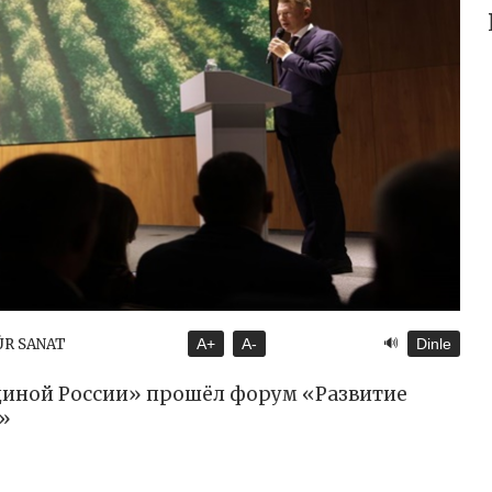
🔊
ÜR SANAT
A+
A-
Dinle
диной России» прошёл форум «Развитие
»