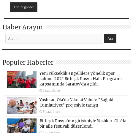
Haber Arayın
Popüler Haberler
Yeni Yükseklik engellilere yönelik spor
salonu, 2021 Birleşik Rusya Halk Programı
kapsamında Saratov’da açıldı
1 saat önce
Yoshkar-Ola’da Nikolai Valuev, “Sağlıklı
Cumhuriyet” projesiyle tanıştı
5 saat önce
Birleşik Rusya’nın girişimiyle Yoshkar-Ola’da
bir aile festivali düzenlendi
11 saat önce