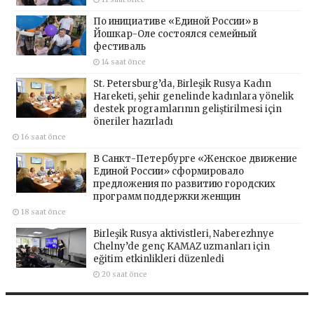
По инициативе «Единой России» в
Йошкар-Оле состоялся семейный
фестиваль
14 saat önce
St. Petersburg’da, Birleşik Rusya Kadın
Hareketi, şehir genelinde kadınlara yönelik
destek programlarının geliştirilmesi için
öneriler hazırladı
16 saat önce
В Санкт-Петербурге «Женское движение
Единой России» сформировало
предложения по развитию городских
программ поддержки женщин
18 saat önce
Birleşik Rusya aktivistleri, Naberezhnye
Chelny’de genç KAMAZ uzmanları için
eğitim etkinlikleri düzenledi
20 saat önce