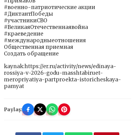
#Примаков
#военно-патриотические акции
#ДиктантПобеды
#участникиСВО
#ВеликаяОтечественнаявойна
#краеведение
#международныеотношения
Общественная приемная
Создать обращение
kaynak:https://er.ru/activity/news/edinaya-
rossiya-v-2026-godu-masshtabiruet-
meropriyatiya-partproekta-istoricheskaya-
pamyat
Paylaş: