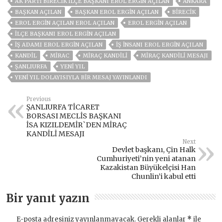
AK PARTI BIRECIK İLÇE BAŞKANI EROL ERGIN AÇILAN
ANKARA
BAŞKAN AÇILAN
BAŞKAN EROL ERGIN AÇILAN
BİRECİK
EROL ERGİN AÇILAN EROL AÇILAN
EROL ERGIN AÇILAN
İLÇE BAŞKANI EROL ERGIN AÇILAN
IŞ ADAMI EROL ERGIN AÇILAN
IŞ INSANI EROL ERGIN AÇILAN
KANDIL
MIRAC
MIRAÇ KANDILI
MIRAÇ KANDILI MESAJI
ŞANLIURFA
YENI YIL
YENI YIL DOLAYISIYLA BIR MESAJ YAYINLANDI
Previous
ŞANLIURFA TİCARET
BORSASI MECLİS BAŞKANI
İSA KIZILDEMİR`DEN MİRAÇ
KANDİLİ MESAJI
Next
Devlet başkanı, Çin Halk
Cumhuriyeti’nin yeni atanan
Kazakistan Büyükelçisi Han
Chunlin’i kabul etti
Bir yanıt yazın
E-posta adresiniz yayınlanmayacak.
Gerekli alanlar
*
ile