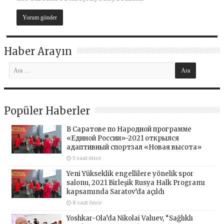
Haber Arayın
Popüler Haberler
В Саратове по Народной программе
«Единой России»-2021 открылся
адаптивный спортзал «Новая высота»
5 saat önce
Yeni Yükseklik engellilere yönelik spor
salonu, 2021 Birleşik Rusya Halk Programı
kapsamında Saratov’da açıldı
8 saat önce
Yoshkar-Ola’da Nikolai Valuev, “Sağlıklı