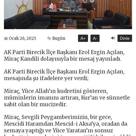
🔊
📅 Ocak 26, 2025
📂 Bugün
A+
A-
Dinle
AK Parti Birecik İlçe Başkanı Erol Ergin Açılan,
Miraç Kandili dolayısıyla bir mesaj yayınladı.
AK Parti Birecik İlçe Başkanı Erol Ergin Açılan,
mesajında şu ifadelere yer verdi;
Miraç, Yüce Allah’ın kudretini gösteren,
müminlerin imanını artıran, Kur’an ve sünnetle
sabit olan bir mucizedir.
Miraç, Sevgili Peygamberimizin, bir gece,
Mescidi Haramdan Mescid-i Aksa’ya, oradan da
semaya yaptığı ve Yüce Yaratan’ın sonsuz