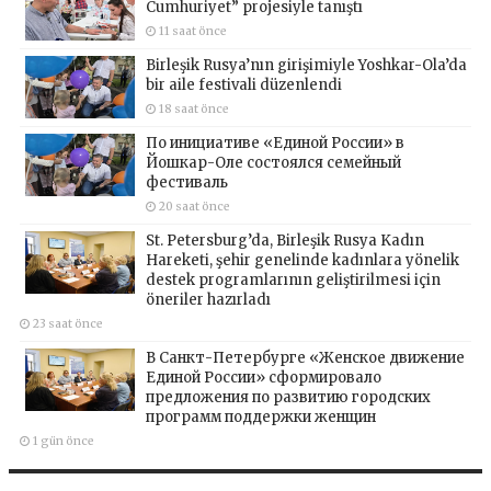
Cumhuriyet” projesiyle tanıştı
11 saat önce
Birleşik Rusya’nın girişimiyle Yoshkar-Ola’da
bir aile festivali düzenlendi
18 saat önce
По инициативе «Единой России» в
Йошкар-Оле состоялся семейный
фестиваль
20 saat önce
St. Petersburg’da, Birleşik Rusya Kadın
Hareketi, şehir genelinde kadınlara yönelik
destek programlarının geliştirilmesi için
öneriler hazırladı
23 saat önce
В Санкт-Петербурге «Женское движение
Единой России» сформировало
предложения по развитию городских
программ поддержки женщин
1 gün önce