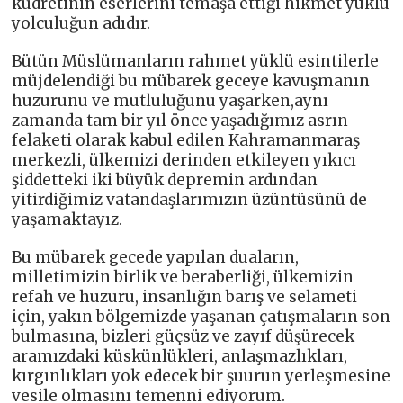
kudretinin eserlerini temaşa ettiği hikmet yüklü
yolculuğun adıdır.
Bütün Müslümanların rahmet yüklü esintilerle
müjdelendiği bu mübarek geceye kavuşmanın
huzurunu ve mutluluğunu yaşarken,aynı
zamanda tam bir yıl önce yaşadığımız asrın
felaketi olarak kabul edilen Kahramanmaraş
merkezli, ülkemizi derinden etkileyen yıkıcı
şiddetteki iki büyük depremin ardından
yitirdiğimiz vatandaşlarımızın üzüntüsünü de
yaşamaktayız.
Bu mübarek gecede yapılan duaların,
milletimizin birlik ve beraberliği, ülkemizin
refah ve huzuru, insanlığın barış ve selameti
için, yakın bölgemizde yaşanan çatışmaların son
bulmasına, bizleri güçsüz ve zayıf düşürecek
aramızdaki küskünlükleri, anlaşmazlıkları,
kırgınlıkları yok edecek bir şuurun yerleşmesine
vesile olmasını temenni ediyorum.