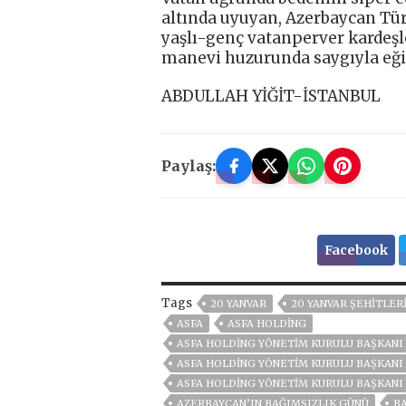
altında uyuyan, Azerbaycan Tü
yaşlı-genç vatanperver kardeşl
manevi huzurunda saygıyla eğil
ABDULLAH YİĞİT-İSTANBUL
Paylaş:
Facebook
Tags
20 YANVAR
20 YANVAR ŞEHİTLER
ASFA
ASFA HOLDİNG
ASFA HOLDİNG YÖNETİM KURULU BAŞKANI 
ASFA HOLDİNG YÖNETIM KURULU BAŞKANI
ASFA HOLDİNG YÖNETIM KURULU BAŞKANI 
AZERBAYCAN’IN BAĞIMSIZLIK GÜNÜ
B