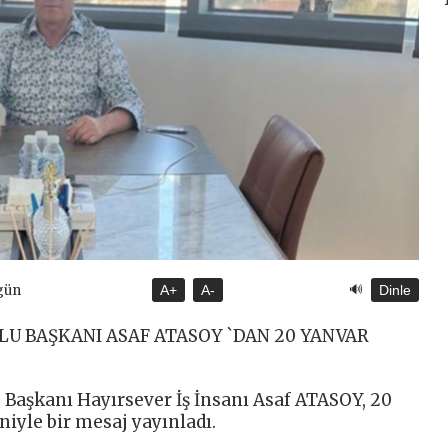
🔊
gün
A+
A-
Dinle
U BAŞKANI ASAF ATASOY `DAN 20 YANVAR
aşkanı Hayırsever İş İnsanı Asaf ATASOY, 20
iyle bir mesaj yayınladı.