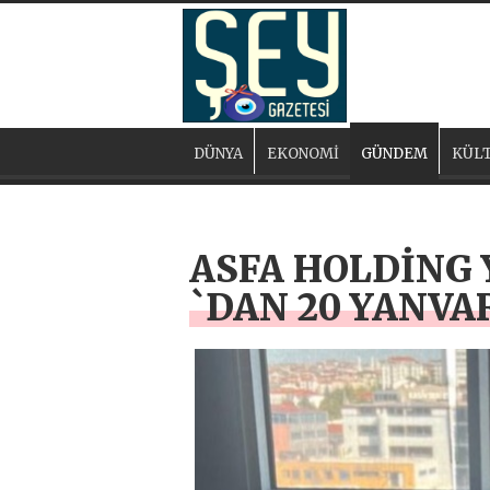
DÜNYA
EKONOMİ
GÜNDEM
KÜLT
ASFA HOLDİNG
`DAN 20 YANVA