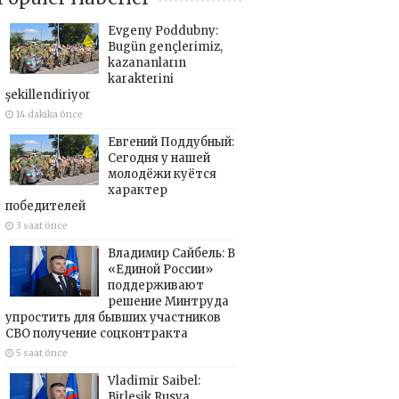
Evgeny Poddubny:
Bugün gençlerimiz,
kazananların
karakterini
şekillendiriyor
14 dakika önce
Евгений Поддубный:
Сегодня у нашей
молодёжи куётся
характер
победителей
3 saat önce
Владимир Сайбель: В
«Единой России»
поддерживают
решение Минтруда
упростить для бывших участников
СВО получение соцконтракта
5 saat önce
Vladimir Saibel:
Birleşik Rusya,