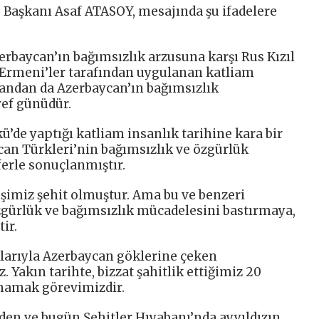
aşkanı Asaf ATASOY, mesajında şu ifadelere
erbaycan’ın bağımsızlık arzusuna karşı Rus Kızıl
 Ermeni’ler tarafından uygulanan katliam
andan da Azerbaycan’ın bağımsızlık
ref günüdür.
ü’de yaptığı katliam insanlık tarihine kara bir
ycan Türkleri’nin bağımsızlık ve özgürlük
aferle sonuçlanmıştır.
eşimiz şehit olmuştur. Ama bu ve benzeri
zgürlük ve bağımsızlık mücadelesini bastırmaya,
ir.
anlarıyla Azerbaycan göklerine çeken
 Yakın tarihte, bizzat şahitlik ettiğimiz 20
mamak görevimizdir.
den ve bugün Şehitler Hıyabanı’nda ayyıldızın