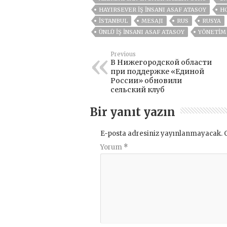
HAYIRSEVER İŞ İNSANI ASAF ATASOY
H
ISTANBUL
MESAJI
RUS
RUSYA
ÜNLÜ IŞ INSANI ASAF ATASOY
YÖNETİM 
Previous
В Нижегородской области
при поддержке «Единой
России» обновили
сельский клуб
Bir yanıt yazın
E-posta adresiniz yayınlanmayacak.
Yorum
*