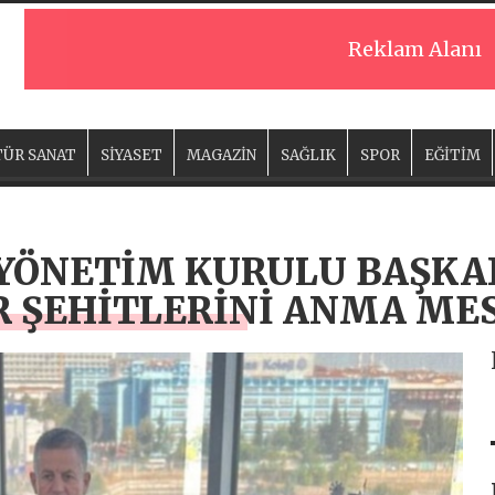
Reklam Alanı
ÜR SANAT
SİYASET
MAGAZİN
SAĞLIK
SPOR
EĞİTİM
 YÖNETİM KURULU BAŞKAN
R ŞEHİTLERİNİ ANMA MES