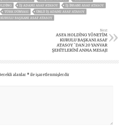
OLDING
IŞ ADAMI ASAF ATASOY
İŞ INSANI ASAF ATASOY
TÜRK DÜNYASI
ÜNLÜ IŞ ADAMI ASAF ATASOY
KURULU BAŞKANI ASAF ATASOY
Next
ASFA HOLDİNG YÖNETİM
KURULU BAŞKANI ASAF
ATASOY `DAN 20 YANVAR
ŞEHİTLERİNİ ANMA MESAJI
Gerekli alanlar
*
ile işaretlenmişlerdir