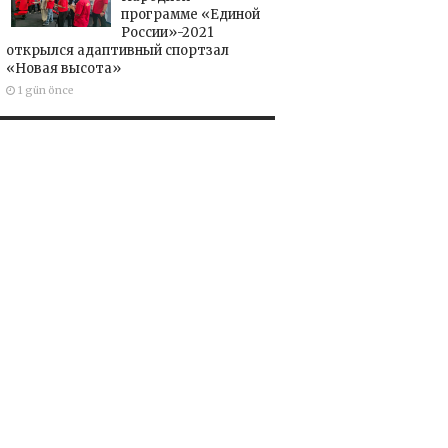
программе «Единой
России»-2021
открылся адаптивный спортзал
«Новая высота»
1 gün önce