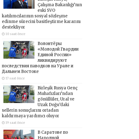
Çalışma Bakanlığı’nın
eski SVO
katılımcılarının sosyal sözleşme
edinme sürecini basitleştirme kararını
destekliyor
10 saat önce
Волонтёры
«Молодой Гвардии
Единой России»
ликвидируют
последствия паводков на Урале и
Дальнем Востоке
17 saat önce
Birleşik Rusya Genç
Muhafızları’ndan
gönüllüler, Ural ve
Uzak Doğu’daki
sellerin sonuçlarını ortadan
kaldırmaya yardımcı oluyor
19 saat önce
В Саратове по
Народной