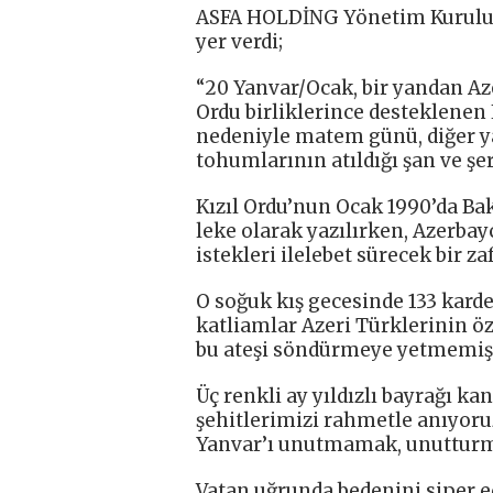
ASFA HOLDİNG Yönetim Kurulu B
yer verdi;
“20 Yanvar/Ocak, bir yandan Az
Ordu birliklerince desteklenen
nedeniyle matem günü, diğer y
tohumlarının atıldığı şan ve şe
Kızıl Ordu’nun Ocak 1990’da Bak
leke olarak yazılırken, Azerba
istekleri ilelebet sürecek bir z
O soğuk kış gecesinde 133 kard
katliamlar Azeri Türklerinin ö
bu ateşi söndürmeye yetmemişt
Üç renkli ay yıldızlı bayrağı k
şehitlerimizi rahmetle anıyoruz.
Yanvar’ı unutmamak, unuttur
Vatan uğrunda bedenini siper e