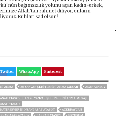
rkü´nün bağımsızlık yolunu açan kadın-erkek,
erimize Allah’tan rahmet diliyor, onların
iyoruz. Ruhları şad olsun!
Twitter
WhatsApp
Pinterest
İNİ ANMA
20 YANVAR ŞEHİTLERİNİ ANMA MESAJI
ASAF ATASOY
ASAF ATASOY `DAN 20 YANVAR ŞEHİTLERİNİ ANMA MESAJI
 ASAF ATASOY
HAYIRSEVER İŞ İNSANI ASAF ATASOY
AZERBAYCAN
AŞKAN ASAF ATASOY
BAŞKAN ATASOY
ERZURUM