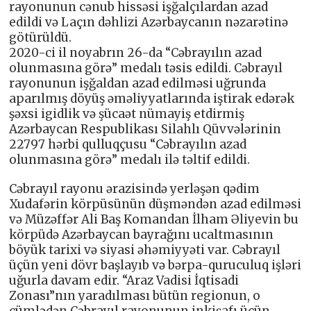
rayonunun cənub hissəsi işğalçılardan azad
edildi və Laçın dəhlizi Azərbaycanın nəzarətinə
götürüldü.
2020-ci il noyabrın 26-da “Cəbrayılın azad
olunmasına görə” medalı təsis edildi. Cəbrayıl
rayonunun işğaldan azad edilməsi uğrunda
aparılmış döyüş əməliyyatlarında iştirak edərək
şəxsi igidlik və şücaət nümayiş etdirmiş
Azərbaycan Respublikası Silahlı Qüvvələrinin
22797 hərbi qulluqçusu “Cəbrayılın azad
olunmasına görə” medalı ilə təltif edildi.
Cəbrayıl rayonu ərazisində yerləşən qədim
Xudafərin körpüsünün düşməndən azad edilməsi
və Müzəffər Ali Baş Komandan İlham Əliyevin bu
körpüdə Azərbaycan bayrağını ucaltmasının
böyük tarixi və siyasi əhəmiyyəti var. Cəbrayıl
üçün yeni dövr başlayıb və bərpa-quruculuq işləri
uğurla davam edir. “Araz Vadisi İqtisadi
Zonası”nın yaradılması bütün regionun, o