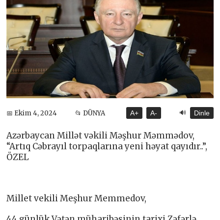
🔊
📅 Ekim 4, 2024
📂 DÜNYA
A+
A-
Dinle
Azərbaycan Millət vəkili Məşhur Məmmədov,
“Artıq Cəbrayıl torpaqlarına yeni həyat qayıdır..”,
ÖZEL
Millet vekili Meşhur Memmedov,
44 günlük Vətən müharibəsinin tarixi Zəfərlə