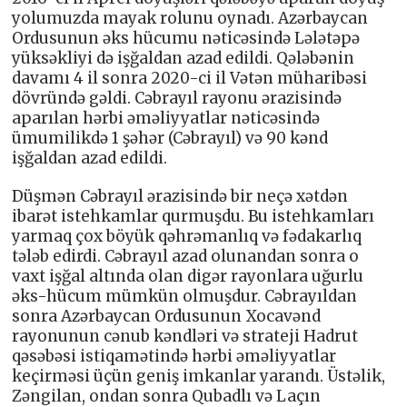
yolumuzda mayak rolunu oynadı. Azərbaycan
Ordusunun əks hücumu nəticəsində Lələtəpə
yüksəkliyi də işğaldan azad edildi. Qələbənin
davamı 4 il sonra 2020-ci il Vətən müharibəsi
dövründə gəldi. Cəbrayıl rayonu ərazisində
aparılan hərbi əməliyyatlar nəticəsində
ümumilikdə 1 şəhər (Cəbrayıl) və 90 kənd
işğaldan azad edildi.
Düşmən Cəbrayıl ərazisində bir neçə xətdən
ibarət istehkamlar qurmuşdu. Bu istehkamları
yarmaq çox böyük qəhrəmanlıq və fədakarlıq
tələb edirdi. Cəbrayıl azad olunandan sonra o
vaxt işğal altında olan digər rayonlara uğurlu
əks-hücum mümkün olmuşdur. Cəbrayıldan
sonra Azərbaycan Ordusunun Xocavənd
rayonunun cənub kəndləri və strateji Hadrut
qəsəbəsi istiqamətində hərbi əməliyyatlar
keçirməsi üçün geniş imkanlar yarandı. Üstəlik,
Zəngilan, ondan sonra Qubadlı və Laçın