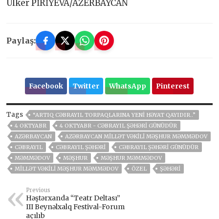
Ülker PİRİYEVA/AZERBAYCAN
Paylaş:
Facebook
Twitter
WhatsApp
Pinterest
Tags
“ARTIQ CƏBRAYIL TORPAQLARINA YENI HƏYAT QAYIDIR..”
4 OKTYABR
4 OKTYABR - CƏBRAYIL ŞƏHƏRI GÜNÜDÜR
AZƏRBAYCAN
AZƏRBAYCAN MILLƏT VƏKILI MƏŞHUR MƏMMƏDOV
CƏBRAYIL
CƏBRAYIL ŞƏHƏRI
CƏBRAYIL ŞƏHƏRI GÜNÜDÜR
MƏMMƏDOV
MƏŞHUR
MƏŞHUR MƏMMƏDOV
MILLƏT VƏKILI MƏŞHUR MƏMMƏDOV
ÖZEL
ŞƏHƏRI
Previous
Həştərxanda “Teatr Deltası”
III Beynəlxalq Festival-Forum
açılıb