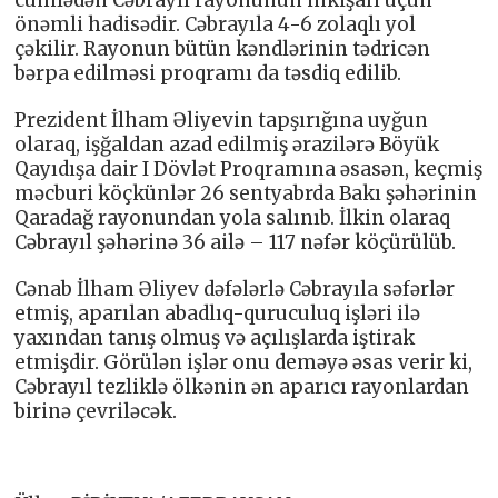
cümlədən Cəbrayıl rayonunun inkişafı üçün
önəmli hadisədir. Cəbrayıla 4-6 zolaqlı yol
çəkilir. Rayonun bütün kəndlərinin tədricən
bərpa edilməsi proqramı da təsdiq edilib.
Prezident İlham Əliyevin tapşırığına uyğun
olaraq, işğaldan azad edilmiş ərazilərə Böyük
Qayıdışa dair I Dövlət Proqramına əsasən, keçmiş
məcburi köçkünlər 26 sentyabrda Bakı şəhərinin
Qaradağ rayonundan yola salınıb. İlkin olaraq
Cəbrayıl şəhərinə 36 ailə – 117 nəfər köçürülüb.
Cənab İlham Əliyev dəfələrlə Cəbrayıla səfərlər
etmiş, aparılan abadlıq-quruculuq işləri ilə
yaxından tanış olmuş və açılışlarda iştirak
etmişdir. Görülən işlər onu deməyə əsas verir ki,
Cəbrayıl tezliklə ölkənin ən aparıcı rayonlardan
birinə çevriləcək.