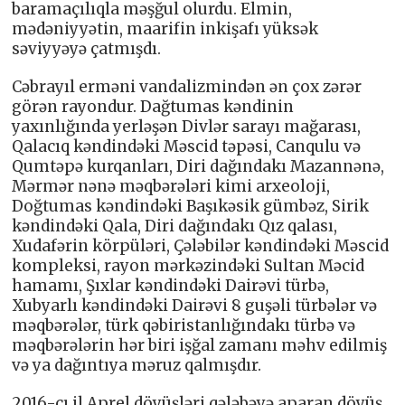
baramaçılıqla məşğul olurdu. Elmin,
mədəniyyətin, maarifin inkişafı yüksək
səviyyəyə çatmışdı.
Cəbrayıl erməni vandalizmindən ən çox zərər
görən rayondur. Dağtumas kəndinin
yaxınlığında yerləşən Divlər sarayı mağarası,
Qalacıq kəndindəki Məscid təpəsi, Canqulu və
Qumtəpə kurqanları, Diri dağındakı Mazannənə,
Mərmər nənə məqbərələri kimi arxeoloji,
Doğtumas kəndindəki Başıkəsik gümbəz, Sirik
kəndindəki Qala, Diri dağındakı Qız qalası,
Xudafərin körpüləri, Çələbilər kəndindəki Məscid
kompleksi, rayon mərkəzindəki Sultan Məcid
hamamı, Şıxlar kəndindəki Dairəvi türbə,
Xubyarlı kəndindəki Dairəvi 8 guşəli türbələr və
məqbərələr, türk qəbiristanlığındakı türbə və
məqbərələrin hər biri işğal zamanı məhv edilmiş
və ya dağıntıya məruz qalmışdır.
2016-cı il Aprel döyüşləri qələbəyə aparan döyüş