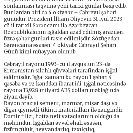
sonlanması təqvimə yeni tarixi günlər bəxş edib.
Bunlardan biri də 4 oktyabr – Cəbrayıl şəhəri
günüdür. Prezident İlham Əliyevin 31 iyul 2023-
cü il tarixli Sərəncamı ilə Azərbaycan
Respublikasının işğaldan azad edilmiş əraziləri
üzrə şəhər günləri təsis edilmişdir. Sözügedən
Sərəncama əsasən, 4 oktyabr Cəbrayıl Şəhəri
Günü kimi müəyyən olunub.
Cəbrayıl rayonu 1993-cü il avqustun 23-də
Ermənistan silahlı qüvvələri tərəfindən işğal
edilmişdir. İşğal zamanı bu rayon 1 şəhər, 4
qəsəbə və 92 kənddən ibarət idi. İşğal nəticəsində
rayona 13,928 milyard ABŞ dolları məbləğində
ziyan dəyib.
Rayon ərazisi sement, mərmər, mişar daşı və
digər qiymətli tikinti materialları ilə zəngindir.
Dəmir filizi, hətta neft yataqlarının olduğu da
məlumdur. İşğaldan əvvəl əhali əsasən,
üzümçülük, heyvandarlıq, taxılçılıq,