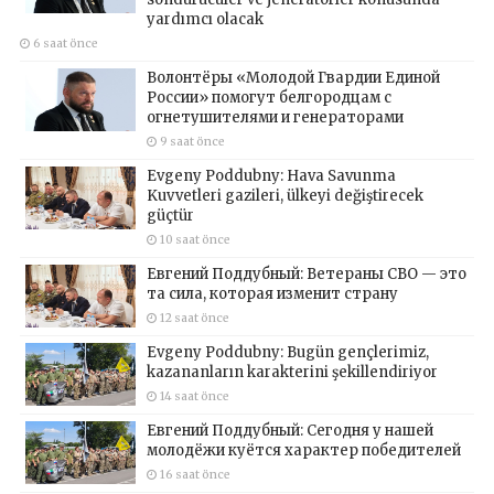
yardımcı olacak
6 saat önce
Волонтёры «Молодой Гвардии Единой
России» помогут белгородцам с
огнетушителями и генераторами
9 saat önce
Evgeny Poddubny: Hava Savunma
Kuvvetleri gazileri, ülkeyi değiştirecek
güçtür
10 saat önce
Евгений Поддубный: Ветераны СВО — это
та сила, которая изменит страну
12 saat önce
Evgeny Poddubny: Bugün gençlerimiz,
kazananların karakterini şekillendiriyor
14 saat önce
Евгений Поддубный: Сегодня у нашей
молодёжи куётся характер победителей
16 saat önce